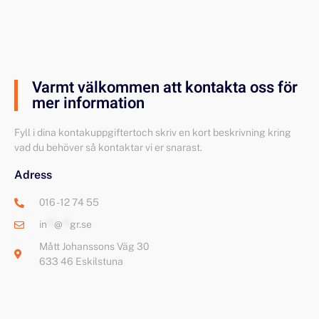
Varmt välkommen att kontakta oss för
mer information
Fyll i dina kontakuppgiftertoch skriv en kort beskrivning kring
vad du behöver så kontaktar vi er snarast.
Adress
016 - 12 74 55
in
**
@
**
gr.se
Mått Johanssons Väg 30
633 46 Eskilstuna