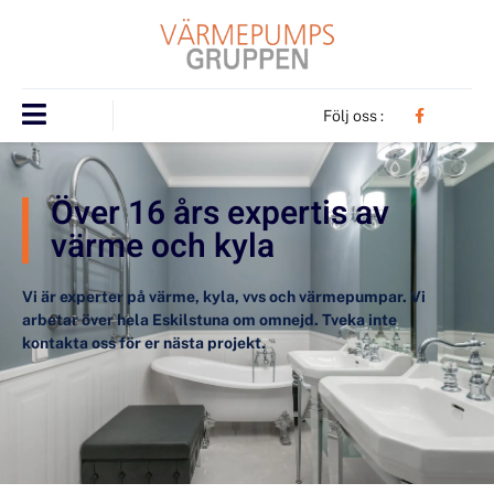
Följ oss :
Över 16 års expertis av
värme och kyla
Vi är experter på värme, kyla, vvs och värmepumpar. Vi
arbetar över hela Eskilstuna om omnejd. Tveka inte
kontakta oss för er nästa projekt.