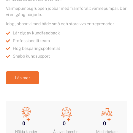
Värmepumpsgruppen jobbar med framförallt värmepumpar. Där
vi en gång började.
Idag jobbar vi med både små och stora vvs entreprenader.
Lär dig av kundfeedback
Professionellt team
Hög besparingspotential
Snabb kundsupport
Läs mer
+
+
+
0
0
0
Nöjda kunder
År av erfarenhet
Medarbetare